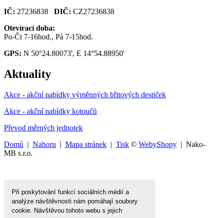
IČ:
27236838
DIČ:
CZ27236838
Otevírací doba:
Po-Čt 7-16hod., Pá 7-15hod.
GPS:
N 50°24.80073', E 14°54.88950'
Aktuality
Akce - akční nabídky výměnných břitových destiček
Akce - akční nabídky kotoučů
Převod měrných jednotek
Domů
|
Nahoru
|
Mapa stránek
|
Tisk
©
WebyShopy
| Nako-
MB s.r.o.
Při poskytování funkcí sociálních médií a
analýze návštěvnosti nám pomáhají soubory
cookie. Návštěvou tohoto webu s jejich