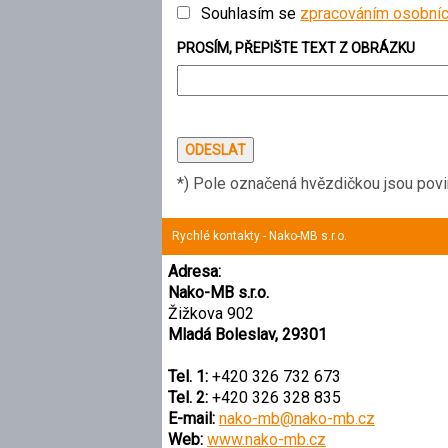
Souhlasím se
zpracováním osobníc
PROSÍM, PŘEPIŠTE TEXT Z OBRÁZKU
*) Pole označená hvězdičkou jsou pov
Rychlé kontakty - Nako-MB s.r.o.
Adresa:
Nako-MB s.r.o.
Žižkova 902
Mladá Boleslav, 29301
Tel. 1:
+420 326 732 673
Tel. 2:
+420 326 328 835
E-mail:
nako-mb@nako-mb.cz
Web:
www.nako-mb.cz