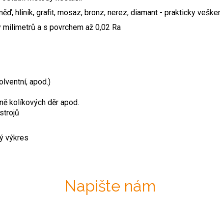
ěď, hliník, grafit, mosaz, bronz, nerez, diamant - prakticky veške
ny milimetrů a s povrchem až 0,02 Ra
olventní, apod.)
tně kolíkových děr apod.
strojů
ý výkres
Napište nám