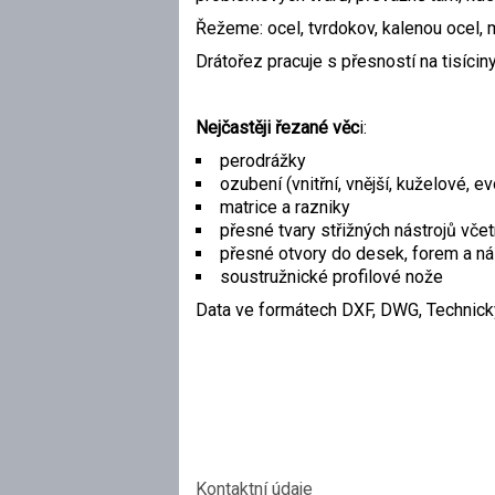
Řežeme: ocel, tvrdokov, kalenou ocel, m
Drátořez pracuje s přesností na tisíci
Nejčastěji řezané věc
i:
perodrážky
ozubení (vnitřní, vnější, kuželové, ev
matrice a razniky
přesné tvary střižných nástrojů vče
přesné otvory do desek, forem a ná
soustružnické profilové nože
Data ve formátech DXF, DWG, Technick
Kontaktní údaje