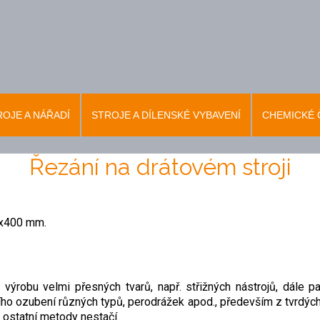
OJE A NÁŘADÍ
STROJE A DÍLENSKÉ VYBAVENÍ
CHEMICKÉ 
Řezání na drátovém stroji
0x400 mm.
ýrobu velmi přesných tvarů, např. střižných nástrojů, dále pa
ního ozubení různých typů, perodrážek apod., především z tvrdýc
 ostatní metody nestačí.