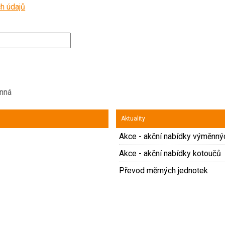
h údajů
inná
Aktuality
Akce - akční nabídky výměnný
Akce - akční nabídky kotoučů
Převod měrných jednotek